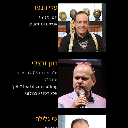
פלי הנמר
יזם ומנהיג
אנשים ומחשבים
רונן זרצקי
יו"ר פורום C3 לבכירים
ומנכ"ל
bsd it consulting ליעוץ
אסטרטגי טכנולוגי
שי גלילה