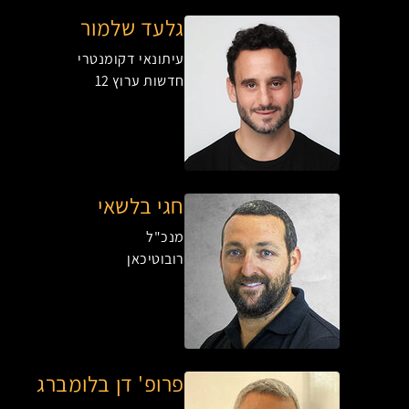
גלעד שלמור
עיתונאי דקומנטרי
חדשות ערוץ 12
חגי בלשאי
מנכ"ל
רובוטיכאן
פרופ' דן בלומברג