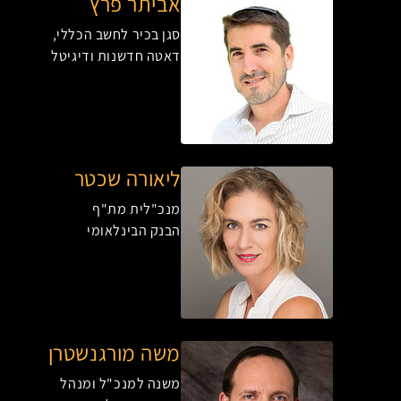
אביתר פרץ
סגן בכיר לחשב הכללי,
דאטה חדשנות ודיגיטל
ליאורה שכטר
מנכ"לית מת"ף
הבנק הבינלאומי
משה מורגנשטרן
משנה למנכ"ל ומנהל