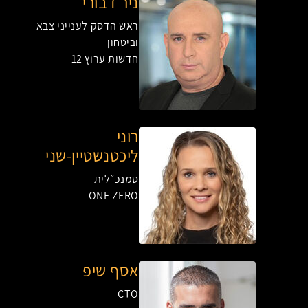
ניר דבורי
ראש הדסק לענייני צבא
וביטחון
חדשות ערוץ 12
רוני
ליכטנשטיין-שני
סמנכ״לית
ONE ZERO
אסף שיפ
CTO