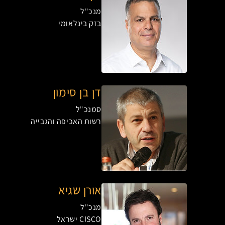
מנכ"ל
בזק בינלאומי
דן בן סימון
סמנכ"ל
רשות האכיפה והגבייה
אורן שגיא
מנכ"ל
CISCO ישראל