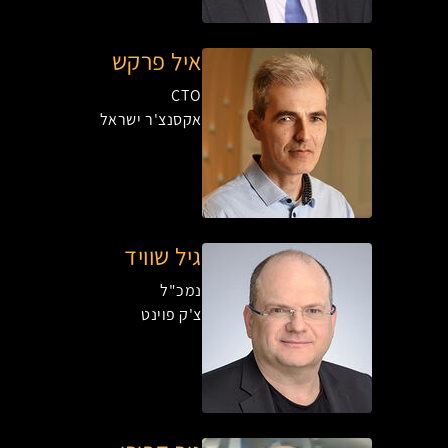
איל פרקש
CTO
אקסנצ'ר ישראל
גיל שוויד
נמכ"ל
צ'ק פוינט