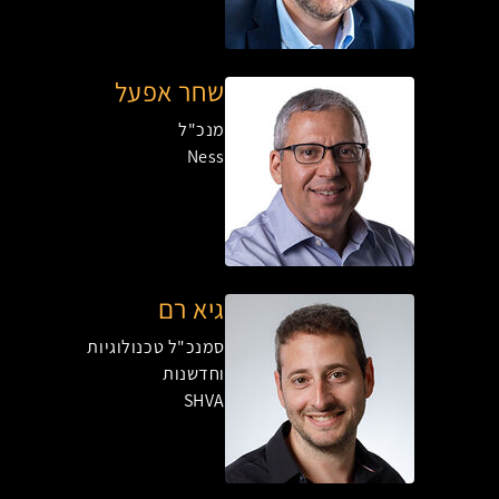
שחר אפעל
מנכ"ל
Ness
גיא רם
סמנכ"ל טכנולוגיות
וחדשנות
SHVA