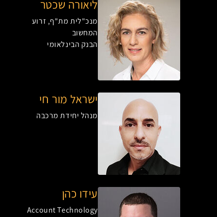
ליאורה שכטר
מנכ"לית מת"ף, זרוע
המחשוב
הבנק הבינלאומי
ישראל מור חי
מנהל יחידת מרכבה
עידו כהן
Account Technology