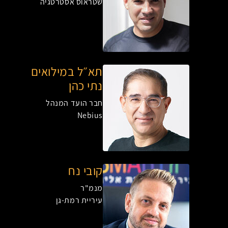
שטראוס אסטרטגיה
תא״ל במילואים
נתי כהן
חבר הועד המנהל
Nebius
קובי נח
מנמ"ר
עיריית רמת-גן